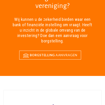
vereniging?
Wij kunnen u de zekerheid bieden waar een
bank of financiële instelling om vraagt. Heeft
u inzicht in de globale omvang van de
investering? Doe dan een aanvraag voor
borgstelling.
AANVRAGEN
BORGSTELLING