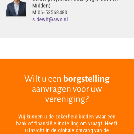
Midden)
M
06-53568483
s.dewit@sws.nl
Wilt u een
borgstelling
aanvragen voor uw
vereniging?
Wij kunnen u de zekerheid bieden waar een
bank of financiële instelling om vraagt. Heeft
u inzicht in de globale omvang van de