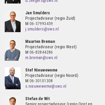
d.zeegers@sws.nl
Jan Smulders
Projectadviseur (regio Zuid)
M
06-57993459
j.smulders@sws.nl
Maarten Breman
Projectadviseur (regio West)
M
06-82844286
m.breman@sws.nl
Stef Nieuweweme
Projectadviseur (regio Noord)
M
06-30101308
s.nieuweweme@sws.nl
Stefan de Wit
Senior projectadviseur (regio Oost en