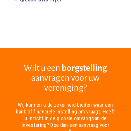
Wilt u een
borgstelling
aanvragen voor uw
vereniging?
Wij kunnen u de zekerheid bieden waar een
bank of financiële instelling om vraagt. Heeft
u inzicht in de globale omvang van de
investering? Doe dan een aanvraag voor