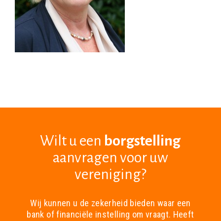
Wilt u een
borgstelling
aanvragen voor uw
vereniging?
Wij kunnen u de zekerheid bieden waar een
bank of financiële instelling om vraagt. Heeft