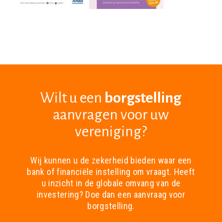
Wilt u een
borgstelling
aanvragen voor uw
vereniging?
Wij kunnen u de zekerheid bieden waar een
bank of financiële instelling om vraagt. Heeft
u inzicht in de globale omvang van de
investering? Doe dan een aanvraag voor
borgstelling.