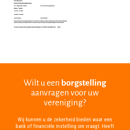
Wilt u een
borgstelling
aanvragen voor uw
vereniging?
Wij kunnen u de zekerheid bieden waar een
bank of financiële instelling om vraagt. Heeft