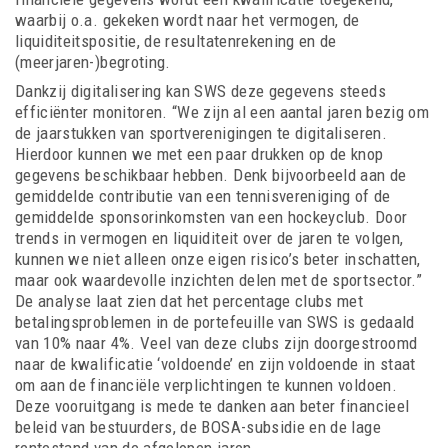
waarbij o.a. gekeken wordt naar het vermogen, de
liquiditeitspositie, de resultatenrekening en de
(meerjaren-)begroting.
Dankzij digitalisering kan SWS deze gegevens steeds
efficiënter monitoren. “We zijn al een aantal jaren bezig om
de jaarstukken van sportverenigingen te digitaliseren.
Hierdoor kunnen we met een paar drukken op de knop
gegevens beschikbaar hebben. Denk bijvoorbeeld aan de
gemiddelde contributie van een tennisvereniging of de
gemiddelde sponsorinkomsten van een hockeyclub. Door
trends in vermogen en liquiditeit over de jaren te volgen,
kunnen we niet alleen onze eigen risico’s beter inschatten,
maar ook waardevolle inzichten delen met de sportsector.”
De analyse laat zien dat het percentage clubs met
betalingsproblemen in de portefeuille van SWS is gedaald
van 10% naar 4%. Veel van deze clubs zijn doorgestroomd
naar de kwalificatie ‘voldoende’ en zijn voldoende in staat
om aan de financiële verplichtingen te kunnen voldoen.
Deze vooruitgang is mede te danken aan beter financieel
beleid van bestuurders, de BOSA-subsidie en de lage
rentestand van de afgelopen jaren.